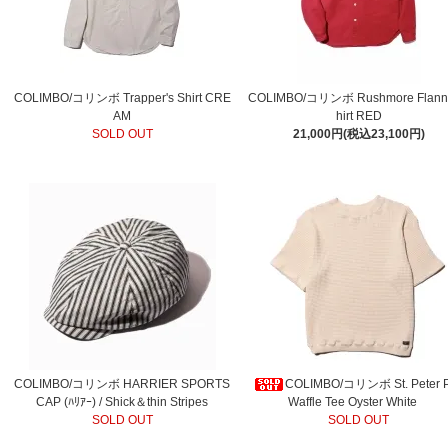
COLIMBO/コリンボ Trapper's Shirt CRE
COLIMBO/コリンボ Rushmore Flann
AM
hirt RED
SOLD OUT
21,000円(税込23,100円)
COLIMBO/コリンボ HARRIER SPORTS
COLIMBO/コリンボ St. Peter P
CAP (ﾊﾘｱｰ) / Shick＆thin Stripes
Waffle Tee Oyster White
SOLD OUT
SOLD OUT