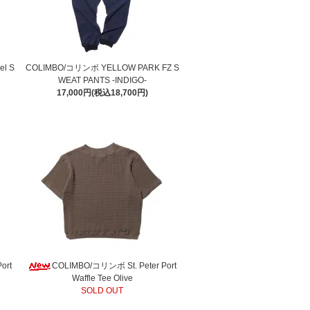
el S
COLIMBO/コリンボ YELLOW PARK FZ S
WEAT PANTS -INDIGO-
17,000円(税込18,700円)
ort
COLIMBO/コリンボ St. Peter Port
Waffle Tee Olive
SOLD OUT