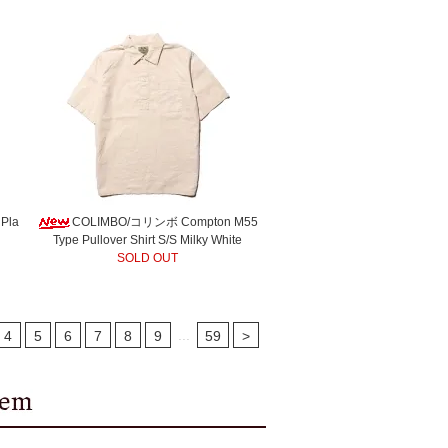
Pla
COLIMBO/コリンボ Compton M55
Type Pullover Shirt S/S Milky White
SOLD OUT
...
4
5
6
7
8
9
59
>