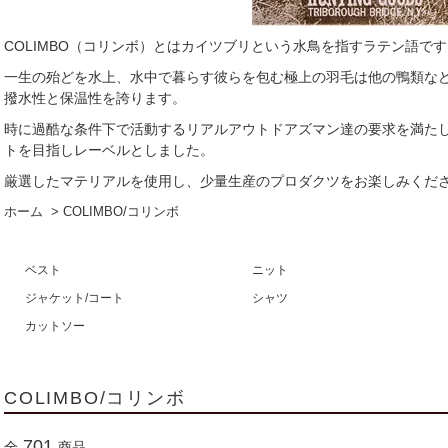
COLIMBO（コリンボ）とはカイツブリという水鳥を指すラテン語です
一生の殆どを水上、水中で暮らす彼らを包む極上の羽毛は他の鴨類な
撥水性と保温性を誇ります。
時に過酷な条件下で活動するリアルアウトドアズマン達の要求を満たし
トを目指しレーベルとしました。
厳選したマテリアルを使用し、少量生産のプロダクツをお楽しみくだ
ホーム
>
COLIMBO/コリンボ
ベスト
ニット
ジャケット/コート
シャツ
カットソー
COLIMBO/コリンボ
701
全
商品