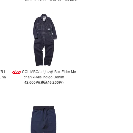
R L
COLIMBO/コリンボ Box Elder Me
Cha
chanix-Alls Indigo Denim
42,000円(税込46,200円)