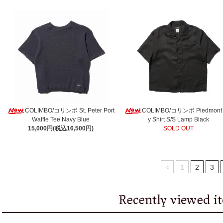
COLIMBO/コリンボ St. Peter Port
COLIMBO/コリンボ Piedmont 
Waffle Tee Navy Blue
y Shirt S/S Lamp Black
15,000円(税込16,500円)
SOLD OUT
<
1
2
3