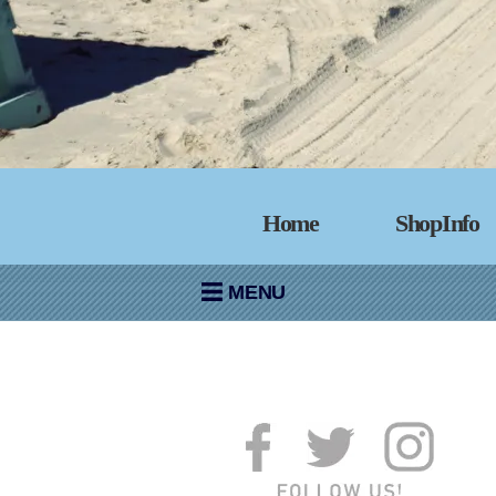
Home
ShopInfo
MENU