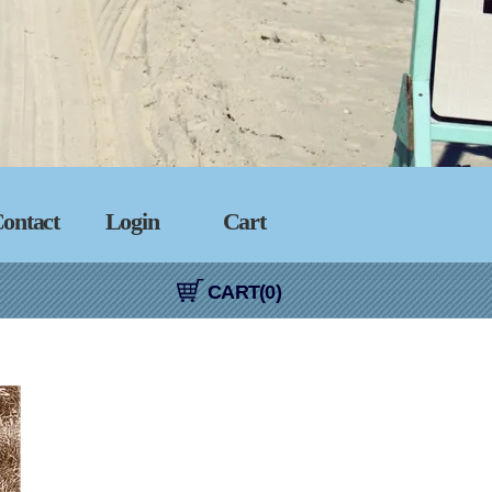
ontact
Login
Cart
CART(0)