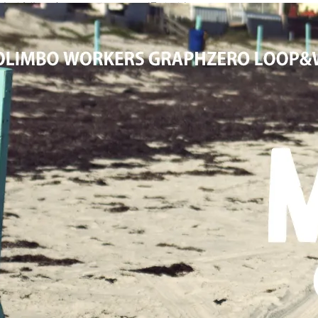
大阪高槻,国産ジーンズ,アメカジ,通販,販売, COLIMBO,コリンボ,WOR