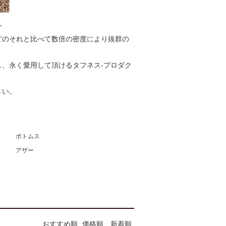
。
どのそれと比べて数倍の密度により抜群の
、永く愛用して頂けるタフネス-プロダク
さい。
ボトムス
アザー
おすすめ順
価格順
新着順