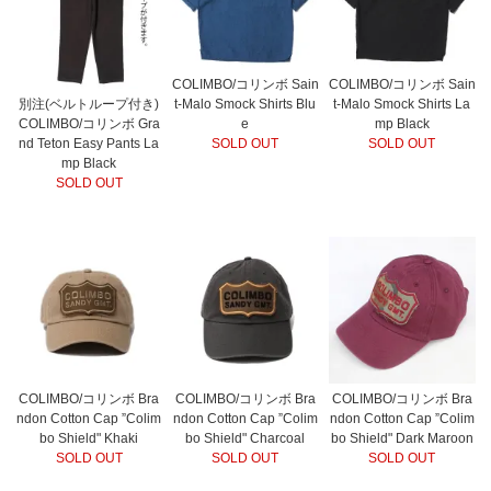
COLIMBO/コリンボ Sain
COLIMBO/コリンボ Sain
別注(ベルトループ付き)
t-Malo Smock Shirts Blu
t-Malo Smock Shirts La
COLIMBO/コリンボ Gra
e
mp Black
nd Teton Easy Pants La
SOLD OUT
SOLD OUT
mp Black
SOLD OUT
COLIMBO/コリンボ Bra
COLIMBO/コリンボ Bra
COLIMBO/コリンボ Bra
ndon Cotton Cap ”Colim
ndon Cotton Cap ”Colim
ndon Cotton Cap ”Colim
bo Shield" Khaki
bo Shield" Charcoal
bo Shield" Dark Maroon
SOLD OUT
SOLD OUT
SOLD OUT