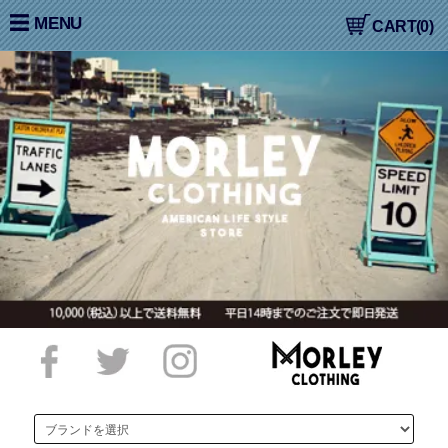
大阪高槻,国産ジーンズ,アメカジ,通販,販売, COLIMBO,コリン
MENU
CART(0)
ボ,WORKERS,ワーカーズ,LOOP&WEFT,ループ＆ウェフト