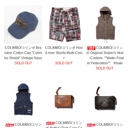
COLIMBO/コリンボ Bra
COLIMBO/コリンボ Hoo
COLIMBO/コリン
ndon Cotton Cap ”Colim
d river Shorts Multi-Colo
ボ Original Sniper's Vest
bo Shield" Vintage Navy
r
-Custom- ""Water Fowl
SOLD OUT
SOLD OUT
er Federation"" Khaki
SOLD OUT
COLIMBO/コリン
COLIMBO/コリン
COLIMBO/コリン
ボ Battery Park Coin Ca