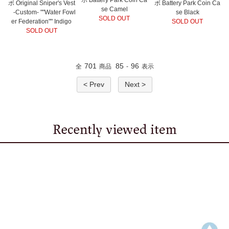
ボ Original Sniper's Vest
ボ Battery Park Coin Ca
se Camel
-Custom- ""Water Fowl
se Black
SOLD OUT
er Federation"" Indigo
SOLD OUT
SOLD OUT
701
85
96
全
商品
-
表示
< Prev
Next >