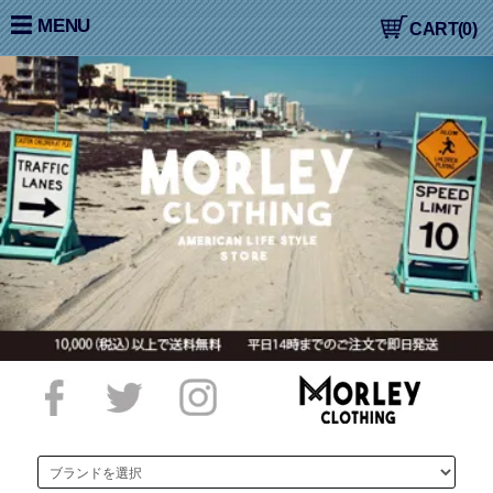
大阪高槻,国産ジーンズ,アメカジ,通販,販売, COLIMBO,コリン
MENU
CART(0)
ボ,WORKERS,ワーカーズ,LOOP&WEFT,ループ＆ウェフト