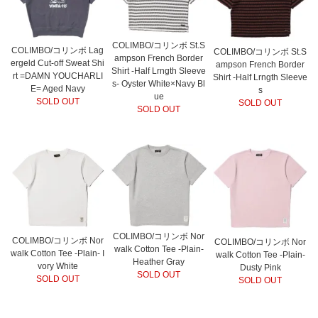
COLIMBO/コリンボ St.S
COLIMBO/コリンボ Lag
COLIMBO/コリンボ St.S
ampson French Border
ergeld Cut-off Sweat Shi
ampson French Border
Shirt -Half Lrngth Sleeve
rt =DAMN YOUCHARLI
Shirt -Half Lrngth Sleeve
s- Oyster White×Navy Bl
E= Aged Navy
s
ue
SOLD OUT
SOLD OUT
SOLD OUT
COLIMBO/コリンボ Nor
COLIMBO/コリンボ Nor
COLIMBO/コリンボ Nor
walk Cotton Tee -Plain-
walk Cotton Tee -Plain- I
walk Cotton Tee -Plain-
Heather Gray
vory White
Dusty Pink
SOLD OUT
SOLD OUT
SOLD OUT