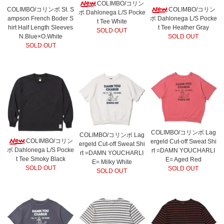
COLIMBO/コリン
COLIMBO/コリンボ St. S
COLIMBO/コリン
ボ Dahlonega L/S Pocke
ampson French Boder S
ボ Dahlonega L/S Pocke
t Tee White
hirt Half Length Sleeves
t Tee Heather Gray
SOLD OUT
N.Blue×O.White
SOLD OUT
SOLD OUT
COLIMBO/コリンボ Lag
COLIMBO/コリンボ Lag
COLIMBO/コリン
ergeld Cut-off Sweat Shi
ergeld Cut-off Sweat Shi
ボ Dahlonega L/S Pocke
rt =DAMN YOUCHARLI
rt =DAMN YOUCHARLI
t Tee Smoky Black
E= Aged Red
E= Milky White
SOLD OUT
SOLD OUT
SOLD OUT