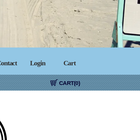
ontact
Login
Cart
CART(0)