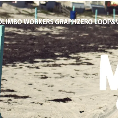
大阪高槻,国産ジーンズ,アメカジ,通販,販売, COLIMBO,コリンボ,WOR