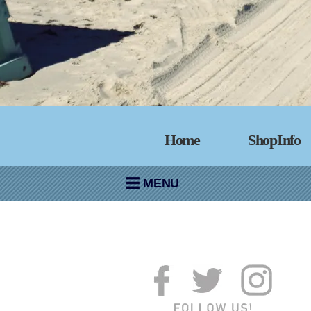
Home
ShopInfo
MENU