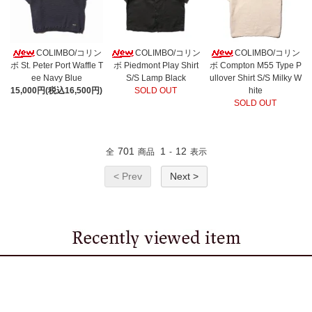
COLIMBO/コリン
COLIMBO/コリン
COLIMBO/コリン
ボ St. Peter Port Waffle T
ボ Piedmont Play Shirt
ボ Compton M55 Type P
ee Navy Blue
S/S Lamp Black
ullover Shirt S/S Milky W
15,000円(税込16,500円)
SOLD OUT
hite
SOLD OUT
701
1
12
全
商品
-
表示
< Prev
Next >