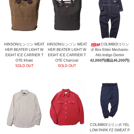
HINSON/ヒンソン WEAT
HINSON/ヒンソン WEAT
COLIMBO/コリン
HER BEATER LIGHT W
HER BEATER LIGHT W
ボ Box Elder Mechanix-
EIGHT ICE CARRIER T
EIGHT ICE CARRIER T
Alls Indigo Denim
OTE Khaki
OTE Charcoal
42,000円(税込46,200円)
SOLD OUT
SOLD OUT
COLIMBO/コリンボ YEL
LOW PARK FZ SWEAT P