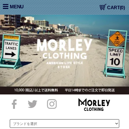
大阪高槻,国産ジーンズ,アメカジ,通販,販売, COLIMBO,コリン
MENU
CART(0)
ボ,WORKERS,ワーカーズ,LOOP&WEFT,ループ＆ウェフト