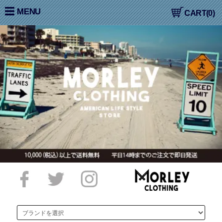
大阪高槻,国産ジーンズ,アメカジ,通販,販売, COLIMBO,コリン
MENU
CART(0)
ボ,WORKERS,ワーカーズ,LOOP&WEFT,ループ＆ウェフト