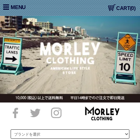
大阪高槻,国産ジーンズ,アメカジ,通販,販売, COLIMBO,コリン
MENU
CART(0)
ボ,WORKERS,ワーカーズ,LOOP&WEFT,ループ＆ウェフト