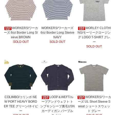
WORKERS/ワーカ
WORKERS/ワーカーズ
MORLEY CLOTHI
ーズ 6oz Border Long Sl
6oz Border Long Sleeve
NG/モーリークロージン
eeve BROWN
NAVY
グ LOGO T-SHIRT グレ
SOLD OUT
SOLD OUT
ー
SOLD OUT
COLIMBO/コリンボ NE
LOOP＆WEFT/ル
WORKERS/ワーカ
W PORT HEAVY BORD
ープアンドウェフト ト
ーズ UL Short Sleeve S
ER TEE グリーン/ネイビ
ンプキンシープ裏毛USN
weat ショートスウェッ
ー
カーディガン パープル
ト グレー