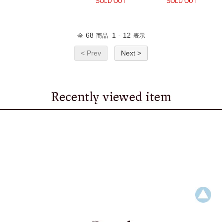
SOLD OUT
SOLD OUT
68
1
12
全
商品
-
表示
< Prev
Next >