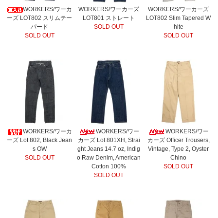
WORKERS/ワーカ
WORKERS/ワーカーズ
WORKERS/ワーカーズ
ーズ LOT802 スリムテー
LOT801 ストレート
LOT802 Slim Tapered W
パード
SOLD OUT
hite
SOLD OUT
SOLD OUT
WORKERS/ワーカ
WORKERS/ワー
WORKERS/ワー
ーズ Lot 802, Black Jean
カーズ Lot 801XH, Strai
カーズ Officer Trousers,
s OW
ght Jeans 14.7 oz, Indig
Vintage, Type 2, Oyster
SOLD OUT
o Raw Denim, American
Chino
Cotton 100%
SOLD OUT
SOLD OUT