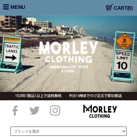
大阪高槻,国産ジーンズ,アメカジ,通販,販売, COLIMBO,コリン
MENU
CART(0)
ボ,WORKERS,ワーカーズ,LOOP&WEFT,ループ＆ウェフト