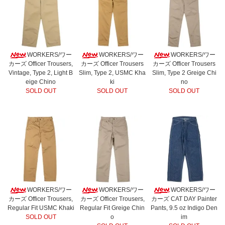
WORKERS/ワー
WORKERS/ワー
WORKERS/ワー
カーズ Officer Trousers,
カーズ Officer Trousers
カーズ Officer Trousers
Vintage, Type 2, Light B
Slim, Type 2, USMC Kha
Slim, Type 2 Greige Chi
eige Chino
ki
no
SOLD OUT
SOLD OUT
SOLD OUT
WORKERS/ワー
WORKERS/ワー
WORKERS/ワー
カーズ Officer Trousers,
カーズ Officer Trousers,
カーズ CAT DAY Painter
Regular Fit USMC Khaki
Regular Fit Greige Chin
Pants, 9.5 oz Indigo Den
SOLD OUT
o
im