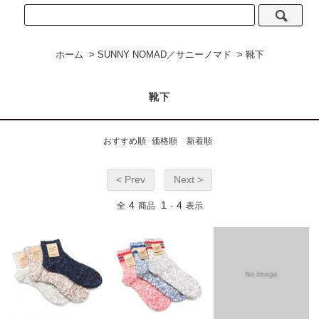
ホーム
>
SUNNY NOMAD／サニーノマド
>
靴下
靴下
おすすめ順
価格順
新着順
< Prev
Next >
4
1
4
全
商品
-
表示