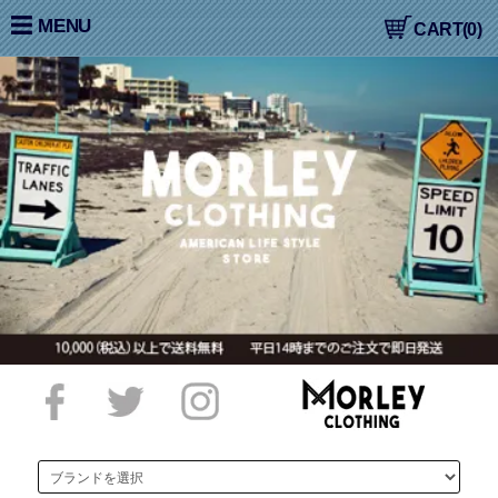
大阪高槻,国産ジーンズ,アメカジ,通販,販売, COLIMBO,コリン
MENU
CART(0)
ボ,WORKERS,ワーカーズ,LOOP&WEFT,ループ＆ウェフト