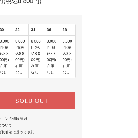
0円(税込8,800円)
30
32
34
36
38
8,000
8,000
8,000
8,000
8,000
円(税
円(税
円(税
円(税
円(税
込8,8
込8,8
込8,8
込8,8
込8,8
00円)
00円)
00円)
00円)
00円)
在庫
在庫
在庫
在庫
在庫
なし
なし
なし
なし
なし
SOLD OUT
ションの値段詳細
について
商取引法に基づく表記