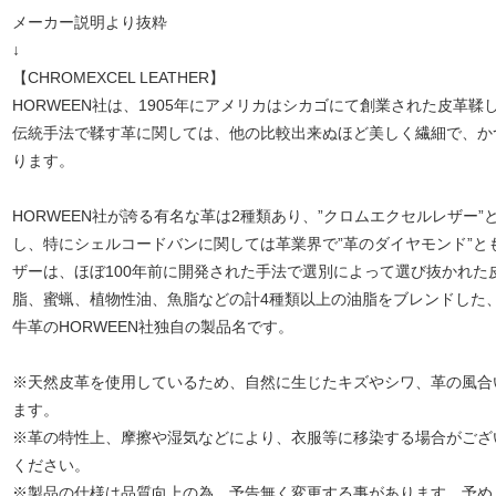
メーカー説明より抜粋
↓
【CHROMEXCEL LEATHER】
HORWEEN社は、1905年にアメリカはシカゴにて創業された皮革鞣
伝統手法で鞣す革に関しては、他の比較出来ぬほど美しく繊細で、か
ります。
HORWEEN社が誇る有名な革は2種類あり、”クロムエクセルレザー
し、特にシェルコードバンに関しては革業界で”革のダイヤモンド”と
ザーは、ほぼ100年前に開発された手法で選別によって選び抜かれた
脂、蜜蝋、植物性油、魚脂などの計4種類以上の油脂をブレンドした
牛革のHORWEEN社独自の製品名です。
※天然皮革を使用しているため、自然に生じたキズやシワ、革の風合
ます。
※革の特性上、摩擦や湿気などにより、衣服等に移染する場合がござ
ください。
※製品の仕様は品質向上の為、予告無く変更する事があります。予め