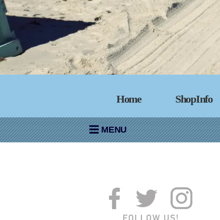
Home
ShopInfo
MENU