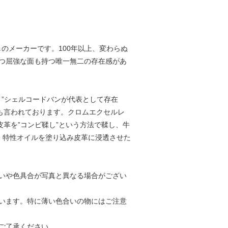
しのメーカーです。100年以上、変わらぬ
つ屈強な面も持つ唯一無二の存在感があ
”と”シェルコードバンが代表として存在
も言われております。クロムエクセルレ
皮革を”コンビ鞣し”という方法で鞣し、牛
、特性オイルを塗り込み皮革に浸透させた
いや色具合が写真と異なる場合がござい
います。特に薄い色合いの物にはご注意
ご了承ください。