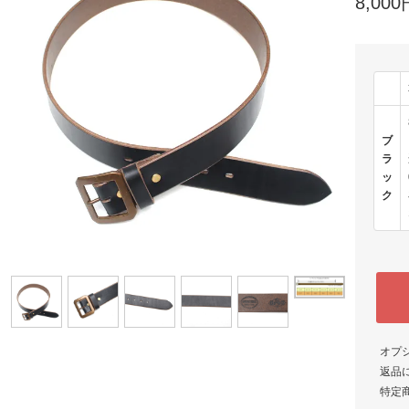
8,00
ブ
ラ
ッ
ク
オプ
返品
特定