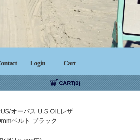
ontact
Login
Cart
CART(0)
PUS/オーパス U.S OILレザ
0mmベルト ブラック