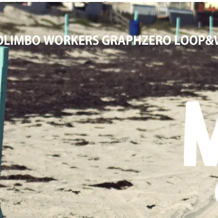
大阪高槻,国産ジーンズ,アメカジ,通販,販売, COLIMBO,コリンボ,WOR