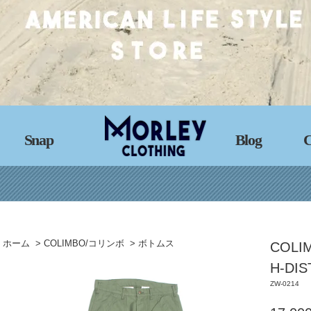
Snap
Blog
C
ホーム
>
COLIMBO/コリンボ
>
ボトムス
COLI
H-DIS
ZW-0214