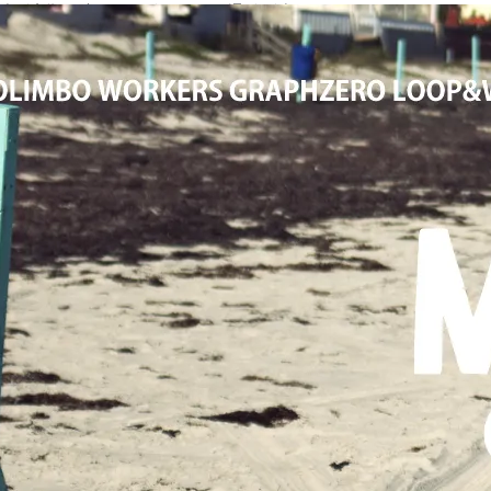
大阪高槻,国産ジーンズ,アメカジ,通販,販売, COLIMBO,コリンボ,WOR