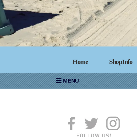
Home
ShopInfo
MENU