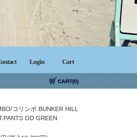
ontact
Login
Cart
CART(0)
MBO/コリンボ BUNKER HILL
T.PANTS OD GREEN