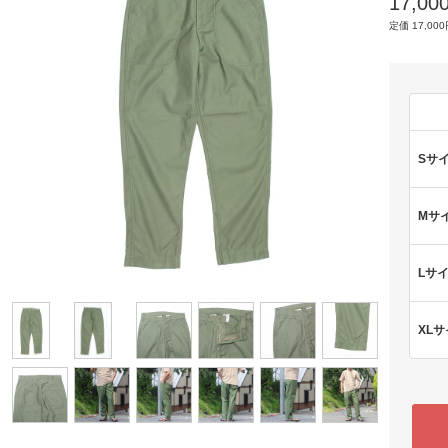
17,0
定価 17,000
Sサ
Mサ
Lサ
XL