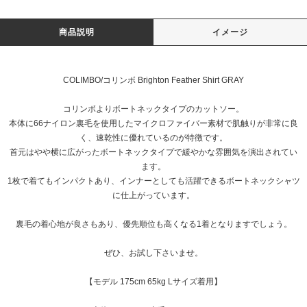
商品説明
イメージ
COLIMBO/コリンボ Brighton Feather Shirt GRAY
コリンボよりボートネックタイプのカットソー。
本体に66ナイロン裏毛を使用したマイクロファイバー素材で肌触りが非常に良
く、速乾性に優れているのが特徴です。
首元はやや横に広がったボートネックタイプで緩やかな雰囲気を演出されてい
ます。
1枚で着てもインパクトあり、インナーとしても活躍できるボートネックシャツ
に仕上がっています。
裏毛の着心地が良さもあり、優先順位も高くなる1着となりますでしょう。
ぜひ、お試し下さいませ。
【モデル 175cm 65kg Lサイズ着用】