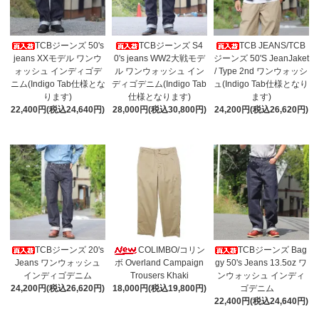
TCBジーンズ 50's
TCBジーンズ S4
TCB JEANS/TCB
jeans XXモデル ワンウ
0's jeans WW2大戦モデ
ジーンズ 50'S JeanJaket
ォッシュ インディゴデ
ル ワンウォッシュ イン
/ Type 2nd ワンウォッシ
ニム(Indigo Tab仕様とな
ディゴデニム(Indigo Tab
ュ(Indigo Tab仕様となり
ります)
仕様となります)
ます)
22,400円(税込24,640円)
28,000円(税込30,800円)
24,200円(税込26,620円)
TCBジーンズ 20's
COLIMBO/コリン
TCBジーンズ Bag
Jeans ワンウォッシュ
ボ Overland Campaign
gy 50's Jeans 13.5oz ワ
インディゴデニム
Trousers Khaki
ンウォッシュ インディ
24,200円(税込26,620円)
18,000円(税込19,800円)
ゴデニム
22,400円(税込24,640円)