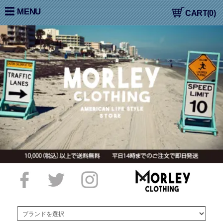
大阪高槻,国産ジーンズ,アメカジ,通販,販売, COLIMBO,コリン
MENU
CART(0)
ボ,WORKERS,ワーカーズ,LOOP&WEFT,ループ＆ウェフト