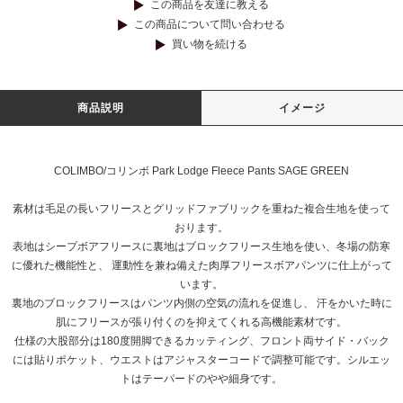
この商品を友達に教える
この商品について問い合わせる
買い物を続ける
商品説明
イメージ
COLIMBO/コリンボ Park Lodge Fleece Pants SAGE GREEN
素材は毛足の長いフリースとグリッドファブリックを重ねた複合生地を使って
おります。
表地はシープボアフリースに裏地はブロックフリース生地を使い、冬場の防寒
に優れた機能性と、 運動性を兼ね備えた肉厚フリースボアパンツに仕上がって
います。
裏地のブロックフリースはパンツ内側の空気の流れを促進し、 汗をかいた時に
肌にフリースが張り付くのを抑えてくれる高機能素材です。
仕様の大股部分は180度開脚できるカッティング、フロント両サイド・バック
には貼りポケット、ウエストはアジャスターコードで調整可能です。シルエッ
トはテーパードのやや細身です。