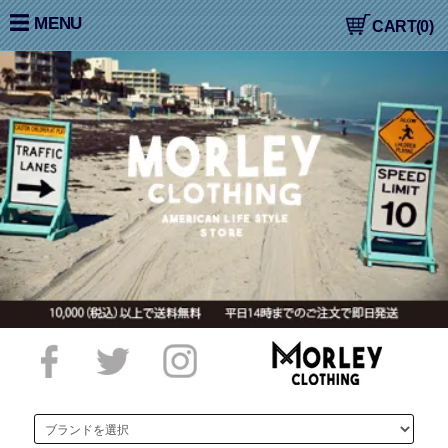
大阪高槻,国産ジーンズ,アメカジ,通販,販売, COLIMBO,コリン
MENU
CART(0)
ボ,WORKERS,ワーカーズ,LOOP&WEFT,ループ＆ウェフト