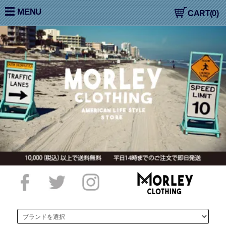
大阪高槻,国産ジーンズ,アメカジ,通販,販売, COLIMBO,コリン
MENU
CART(0)
ボ,WORKERS,ワーカーズ,LOOP&WEFT,ループ＆ウェフト