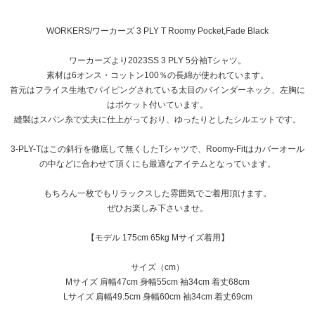
WORKERS/ワーカーズ 3 PLY T Roomy Pocket,Fade Black
ワーカーズより2023SS 3 PLY 5分袖Tシャツ。
素材は6オンス・コットン100％の長綿が使われています。
首元はフライス生地でパイピングされている太目のバインダーネック、左胸に
はポケット付いています。
縫製はスパン糸で丈夫に仕上がっており、ゆったりとしたシルエットです。
3-PLY-Tはこの斜行を徹底して無くしたTシャツで、Roomy-Fitはカバーオール
の中などに合わせて頂くにも最適なアイテムとなっています。
もちろん一枚でもリラックスした雰囲気でご着用頂けます。
ぜひお楽しみ下さいませ。
【モデル 175cm 65kg Mサイズ着用】
サイズ（cm）
Mサイズ 肩幅47cm 身幅55cm 袖34cm 着丈68cm
Lサイズ 肩幅49.5cm 身幅60cm 袖34cm 着丈69cm