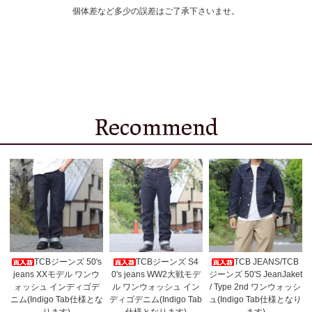
個体差など多少の誤差はご了承下さいませ。
TCBジーンズ 50's
TCBジーンズ S4
TCB JEANS/TCB
jeans XXモデル ワンウ
0's jeans WW2大戦モデ
ジーンズ 50'S JeanJaket
ォッシュ インディゴデ
ル ワンウォッシュ イン
/ Type 2nd ワンウォッシ
ニム(Indigo Tab仕様とな
ディゴデニム(Indigo Tab
ュ(Indigo Tab仕様となり
ります)
仕様となります)
ます)