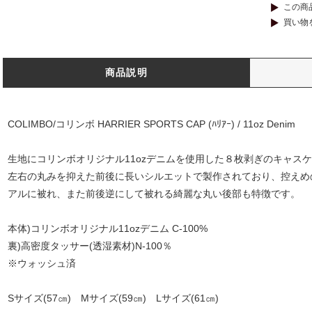
この商
買い物
商品説明
COLIMBO/コリンボ HARRIER SPORTS CAP (ﾊﾘｱｰ) / 11oz Denim
生地にコリンボオリジナル11ozデニムを使用した８枚剥ぎのキャス
左右の丸みを抑えた前後に長いシルエットで製作されており、控えめ
アルに被れ、また前後逆にして被れる綺麗な丸い後部も特徴です。
本体)コリンボオリジナル11ozデニム C-100%
裏)高密度タッサー(透湿素材)N-100％
※ウォッシュ済
Sサイズ(57㎝) Mサイズ(59㎝) Lサイズ(61㎝)