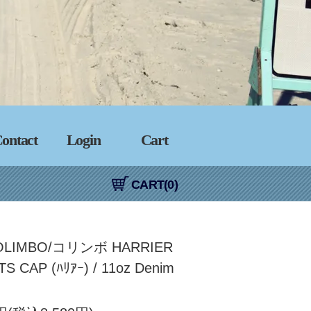
ontact
Login
Cart
CART(0)
OLIMBO/コリンボ HARRIER
S CAP (ﾊﾘｱｰ) / 11oz Denim