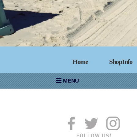
Home
ShopInfo
MENU