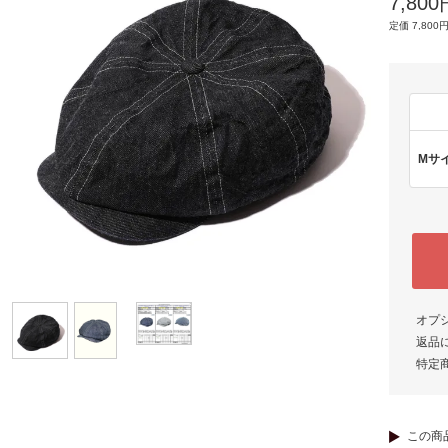
7,80
定価 7,800円
Mサ
オプ
返品
特定
この商