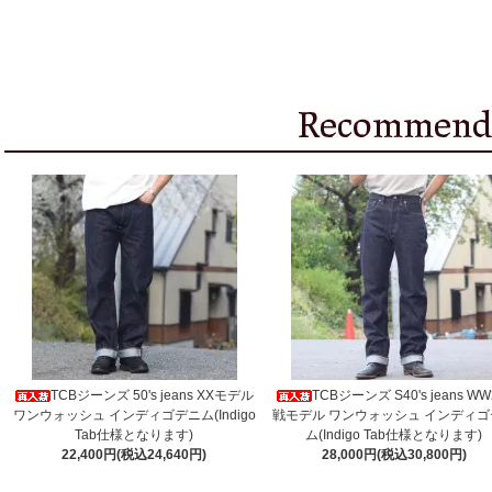
TCBジーンズ 50's jeans XXモデル
TCBジーンズ S40's jeans W
ワンウォッシュ インディゴデニム(Indigo
戦モデル ワンウォッシュ インディゴ
Tab仕様となります)
ム(Indigo Tab仕様となります)
22,400円(税込24,640円)
28,000円(税込30,800円)