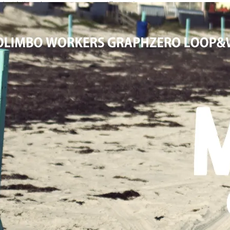
大阪高槻,国産ジーンズ,アメカジ,通販,販売, COLIMBO,コリンボ,WOR