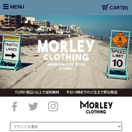
大阪高槻,国産ジーンズ,アメカジ,通販,販売, COLIMBO,コリン
MENU
CART(0)
ボ,WORKERS,ワーカーズ,LOOP&WEFT,ループ＆ウェフト