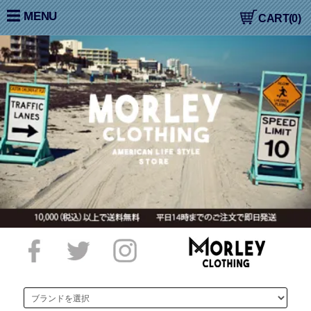
大阪高槻,国産ジーンズ,アメカジ,通販,販売, COLIMBO,コリン
MENU
CART(0)
ボ,WORKERS,ワーカーズ,LOOP&WEFT,ループ＆ウェフト