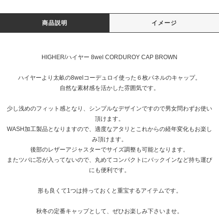
商品説明
イメージ
HIGHER/ハイヤー 8wel CORDUROY CAP BROWN
ハイヤーより太畝の8welコーデュロイ使った６枚パネルのキャップ。
自然な素材感を活かした雰囲気です。
少し浅めのフィット感となり、シンプルなデザインですので男女問わずお使い
頂けます。
WASH加工製品となりますので、適度なアタリとこれからの経年変化もお楽し
み頂けます。
後部のレザーアジャスターでサイズ調整も可能となります。
またツバに芯が入ってないので、丸めてコンパクトにバックインなど持ち運び
にも便利です。
形も良くて1つは持っておくと重宝するアイテムです。
秋冬の定番キャップとして、ぜひお楽しみ下さいませ。