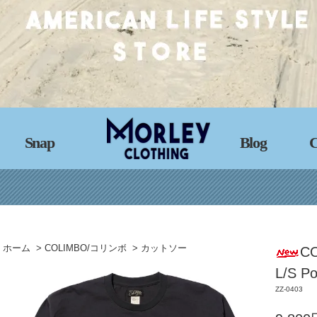
Snap
Blog
C
ホーム
>
COLIMBO/コリンボ
>
カットソー
C
L/S P
ZZ-0403