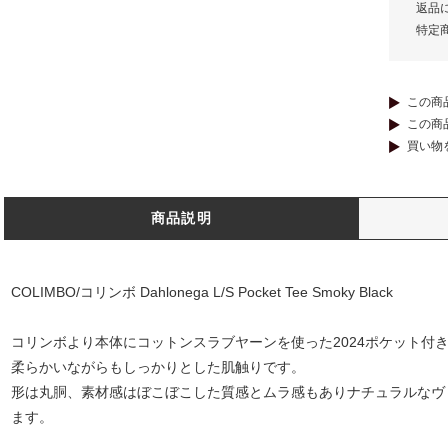
返品
特定
この商
この商
買い物
商品説明
COLIMBO/コリンボ Dahlonega L/S Pocket Tee Smoky Black
コリンボより本体にコットンスラブヤーンを使った2024ポケット付きロン
柔らかいながらもしっかりとした肌触りです。
形は丸胴、素材感はぼこぼこした質感とムラ感もありナチュラルなヴ
ます。