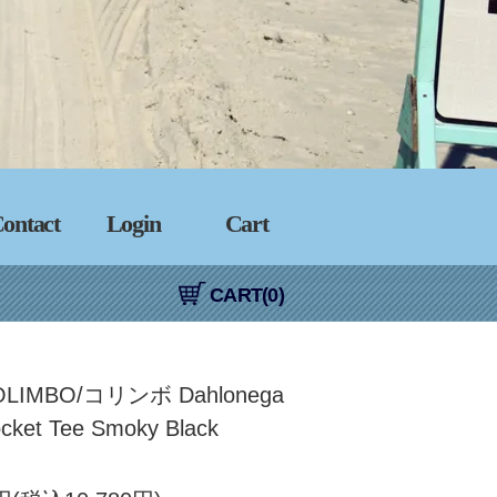
ontact
Login
Cart
CART(0)
OLIMBO/コリンボ Dahlonega
ocket Tee Smoky Black