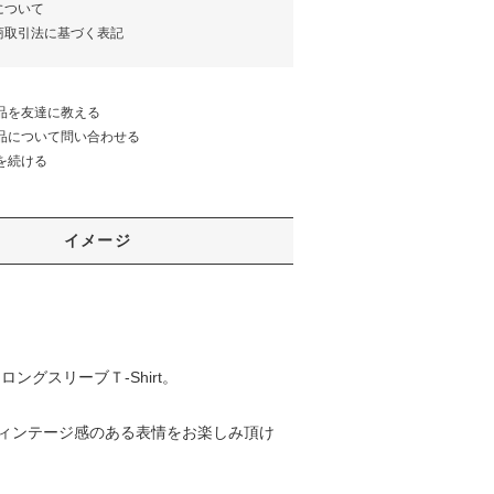
について
商取引法に基づく表記
品を友達に教える
品について問い合わせる
を続ける
イメージ
グスリーブＴ-Shirt。
ィンテージ感のある表情をお楽しみ頂け