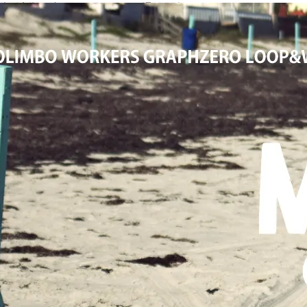
大阪高槻,国産ジーンズ,アメカジ,通販,販売, COLIMBO,コリンボ,WOR