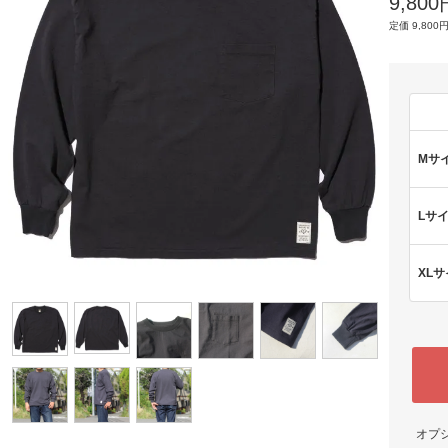
9,80
定価 9,800円
Mサ
Lサ
XL
オプ