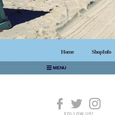
Home
ShopInfo
MENU