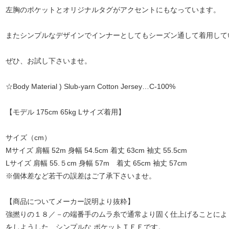
左胸のポケットとオリジナルタグがアクセントにもなっています。
またシンプルなデザインでインナーとしてもシーズン通して着用して
ぜひ、お試し下さいませ。
☆Body Material ) Slub-yarn Cotton Jersey…C-100%
【モデル 175cm 65kg Lサイズ着用】
サイズ（cm）
Mサイズ 肩幅 52m 身幅 54.5cm 着丈 63cm 袖丈 55.5cm
Lサイズ 肩幅 55.５cm 身幅 57m 着丈 65cm 袖丈 57cm
※個体差など若干の誤差はご了承下さいませ。
【商品についてメーカー説明より抜粋】
強撚りの１８／－の端番手のムラ糸で通常より固く仕上げることによ
をしようした、シンプルな ポケットＴＥＥです。