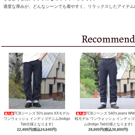
適度な厚みが、どんなシーンでも着やすく、リラックスしたアイテム
TCBジーンズ 50's jeans XXモデル
TCBジーンズ S40's jeans W
ワンウォッシュ インディゴデニム(Indigo
戦モデル ワンウォッシュ インディゴ
Tab仕様となります)
ム(Indigo Tab仕様となります)
22,400円(税込24,640円)
28,000円(税込30,800円)