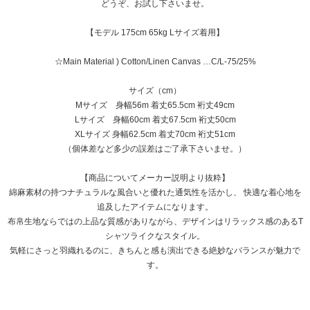
どうぞ、お試し下さいませ。
【モデル 175cm 65kg Lサイズ着用】
☆Main Material ) Cotton/Linen Canvas …C/L-75/25%
サイズ（cm）
Mサイズ 身幅56m 着丈65.5cm 裄丈49cm
Lサイズ 身幅60cm 着丈67.5cm 裄丈50cm
XLサイズ 身幅62.5cm 着丈70cm 裄丈51cm
（個体差など多少の誤差はご了承下さいませ。）
【商品についてメーカー説明より抜粋】
綿麻素材の持つナチュラルな風合いと優れた通気性を活かし、 快適な着心地を
追及したアイテムになります。
布帛生地ならではの上品な質感がありながら、デザインはリラックス感のあるT
シャツライクなスタイル。
気軽にさっと羽織れるのに、きちんと感も演出できる絶妙なバランスが魅力で
す。