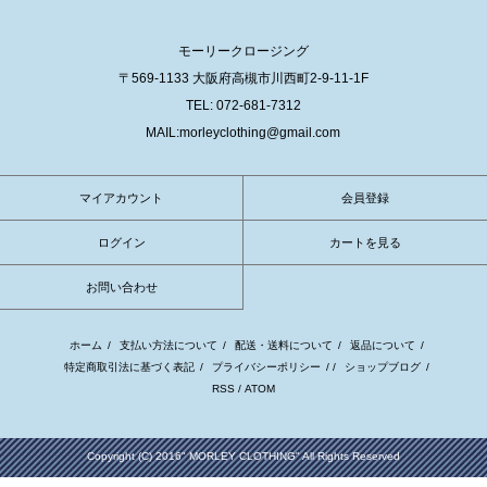
モーリークロージング
〒569-1133 大阪府高槻市川西町2-9-11-1F
TEL: 072-681-7312
MAIL:morleyclothing@gmail.com
マイアカウント
会員登録
ログイン
カートを見る
お問い合わせ
ホーム
/
支払い方法について
/
配送・送料について
/
返品について
/
特定商取引法に基づく表記
/
プライバシーポリシー
/ /
ショップブログ
/
RSS
/
ATOM
Copyright (C) 2016" MORLEY CLOTHING" All Rights Reserved