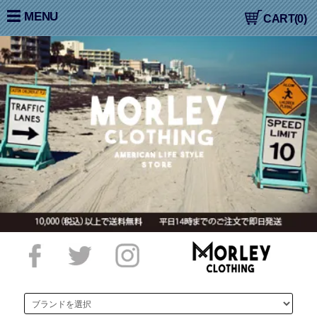
大阪高槻,国産ジーンズ,アメカジ,通販,販売, COLIMBO,コリン
MENU
CART(0)
ボ,WORKERS,ワーカーズ,LOOP&WEFT,ループ＆ウェフト