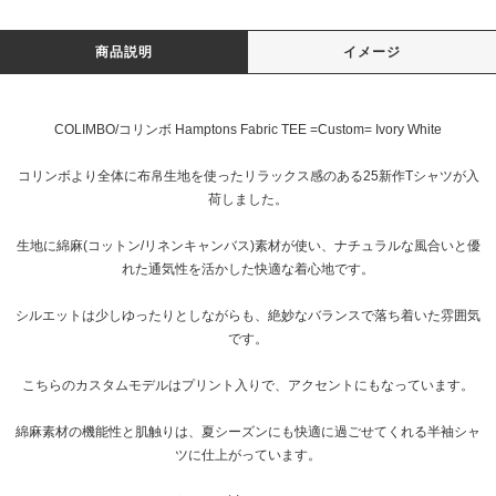
商品説明
イメージ
COLIMBO/コリンボ Hamptons Fabric TEE =Custom= Ivory White
コリンボより全体に布帛生地を使ったリラックス感のある25新作Tシャツが入
荷しました。
生地に綿麻(コットン/リネンキャンバス)素材が使い、ナチュラルな風合いと優
れた通気性を活かした快適な着心地です。
シルエットは少しゆったりとしながらも、絶妙なバランスで落ち着いた雰囲気
です。
こちらのカスタムモデルはプリント入りで、アクセントにもなっています。
綿麻素材の機能性と肌触りは、夏シーズンにも快適に過ごせてくれる半袖シャ
ツに仕上がっています。