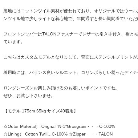
裏地にはコットンツイル素材が使われており、オリジナルではウール
ンツイル地で少しライトな着心地で、年間通すと長い期間着ていただ
フロントジッパーはTALONファスナーでレザーの引き手付き、裾と袖口
ています。
こちらはカスタムモデルとなりまして、背面にステンシルプリントが
着用時には、バランス良いシルエット、コリンボらしい凝ったディテ
ロングシーズンお楽しみ頂けるのも嬉しいポイントですね。
ぜひ、お試し下さいませ。
【モデル 175cm 65kg サイズ40着用】
☆Outer Material） Orignal "N-1"Grosgrain・・・C-100%
☆Lining） Cotton Twill…C-100% ☆Zipper・・・TALON