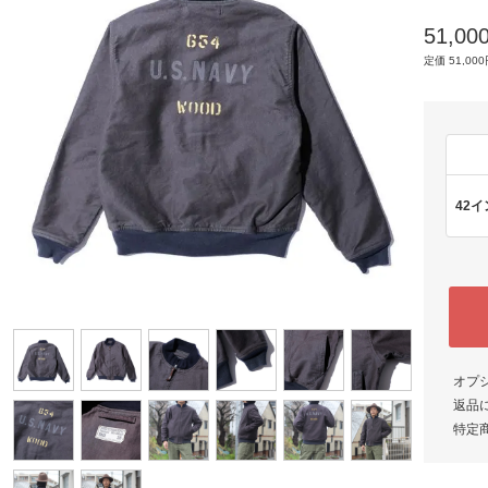
51,0
定価 51,000
42イ
オプ
返品
特定