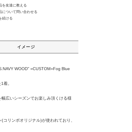
品を友達に教える
品について問い合わせる
を続ける
イメージ
4 U.S.NAVY WOOD" =CUSTOM=Fog Blue
た1着。
を幅広いシーズンでお楽しみ頂くける様
ン(コリンボオリジナル)が使われており、