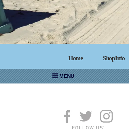
Home
ShopInfo
MENU