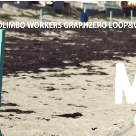
大阪高槻,国産ジーンズ,アメカジ,通販,販売, COLIMBO,コリンボ,WOR