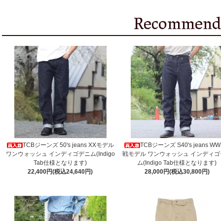
TCBジーンズ 50's jeans XXモデル
TCBジーンズ S40's jeans W
ワンウォッシュ インディゴデニム(Indigo
戦モデル ワンウォッシュ インディゴ
Tab仕様となります)
ム(Indigo Tab仕様となります)
22,400円(税込24,640円)
28,000円(税込30,800円)