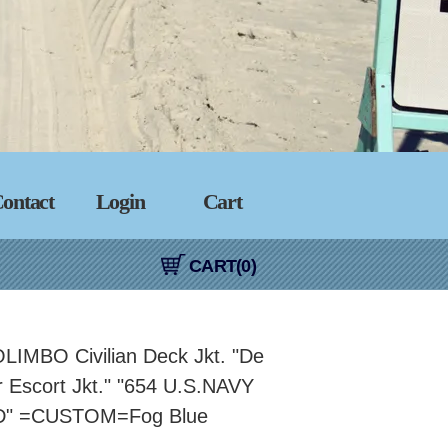
ontact
Login
Cart
CART(0)
LIMBO Civilian Deck Jkt. "De
r Escort Jkt." "654 U.S.NAVY
" =CUSTOM=Fog Blue