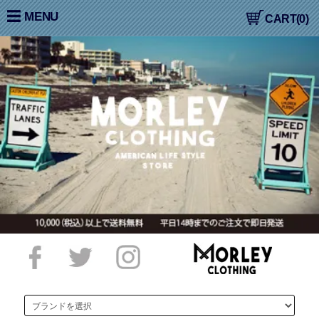
大阪高槻,国産ジーンズ,アメカジ,通販,販売, COLIMBO,コリン
MENU
CART(0)
ボ,WORKERS,ワーカーズ,LOOP&WEFT,ループ＆ウェフト