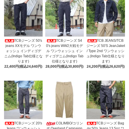
TCBジーンズ 50's
TCBジーンズ S4
TCB JEANS/TCB
jeans XXモデル ワンウ
0's jeans WW2大戦モデ
ジーンズ 50'S JeanJaket
ォッシュ インディゴデ
ル ワンウォッシュ イン
/ Type 2nd ワンウォッシ
ニム(Indigo Tab仕様とな
ディゴデニム(Indigo Tab
ュ(Indigo Tab仕様となり
ります)
仕様となります)
ます)
22,400円(税込24,640円)
28,000円(税込30,800円)
24,200円(税込26,620円)
TCBジーンズ 20's
COLIMBO/コリン
TCBジーンズ Bag
Jeans ワンウォッシュ
ボ Overland Campaign
gy 50's Jeans 13.5oz ワ