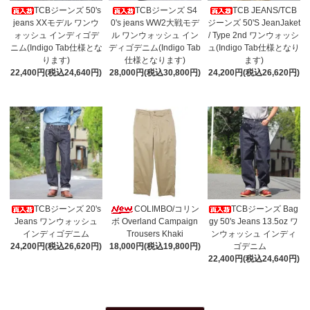
TCBジーンズ 50's
TCBジーンズ S4
TCB JEANS/TCB
jeans XXモデル ワンウ
0's jeans WW2大戦モデ
ジーンズ 50'S JeanJaket
ォッシュ インディゴデ
ル ワンウォッシュ イン
/ Type 2nd ワンウォッシ
ニム(Indigo Tab仕様とな
ディゴデニム(Indigo Tab
ュ(Indigo Tab仕様となり
ります)
仕様となります)
ます)
22,400円(税込24,640円)
28,000円(税込30,800円)
24,200円(税込26,620円)
TCBジーンズ 20's
COLIMBO/コリン
TCBジーンズ Bag
Jeans ワンウォッシュ
ボ Overland Campaign
gy 50's Jeans 13.5oz ワ
インディゴデニム
Trousers Khaki
ンウォッシュ インディ
24,200円(税込26,620円)
18,000円(税込19,800円)
ゴデニム
22,400円(税込24,640円)