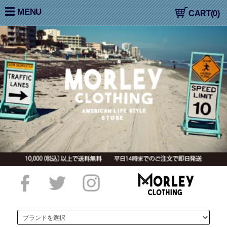
大阪高槻,国産ジーンズ,アメカジ,通販,販売, COLIMBO,コリン
MENU
CART(0)
ボ,WORKERS,ワーカーズ,LOOP&WEFT,ループ＆ウェフト