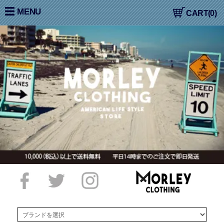
大阪高槻,国産ジーンズ,アメカジ,通販,販売, COLIMBO,コリン
MENU
CART(0)
ボ,WORKERS,ワーカーズ,LOOP&WEFT,ループ＆ウェフト