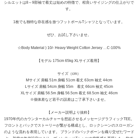
シルエットは8～9部袖で着丈は短めの特徴で、程良いサイジングの仕上がりで
す。
1枚でも独特な存在感を放つフットボールTシャツとなっています。
ぜひ、お試し下さいませ。
☆Body Material ) 10/- Heavy Weight Cotton Jersey …C-100%
【モデル 175cm 65kg XLサイズ着用】
サイズ（cm）
Mサイズ 肩幅 51m 身幅 51cm 着丈 63cm 袖丈 44cm
Lサイズ 肩幅 54cm 身幅 55m 着丈 66cm 袖丈 45cm
XLサイズ 肩幅 56.5m 身幅 56.5cm 着丈 68.5cm 袖丈 46cm
※個体差など若干の誤差はご了承下さいませ。
【メーカー説明より抜粋】
1970年代のカウンターカルチャーを想起させるメッセージグラフィックTEE。
フロントとバックでストーリーが繋がる構成とし、ロックシーンのスローガン
のような流れを表現しています。 ブランドのバックボーンを織り交ぜたワード