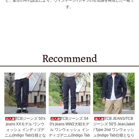
と、架空の年代設定により、ヴィンテージTシャツの空気感を再現した一枚で
す。
TCBジーンズ 50's
TCBジーンズ S4
TCB JEANS/TCB
jeans XXモデル ワンウ
0's jeans WW2大戦モデ
ジーンズ 50'S JeanJaket
ォッシュ インディゴデ
ル ワンウォッシュ イン
/ Type 2nd ワンウォッシ
ニム(Indigo Tab仕様とな
ディゴデニム(Indigo Tab
ュ(Indigo Tab仕様となり