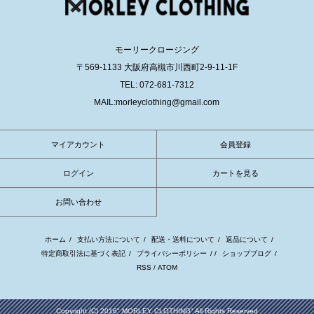
モーリークロージング
〒569-1133 大阪府高槻市川西町2-9-11-1F
TEL: 072-681-7312
MAIL:morleyclothing@gmail.com
マイアカウント
会員登録
ログイン
カートを見る
お問い合わせ
ホーム
/
支払い方法について
/
配送・送料について
/
返品について
/
特定商取引法に基づく表記
/
プライバシーポリシー
/ /
ショップブログ
/
RSS
/
ATOM
Copyright (C) 2016" MORLEY CLOTHING" All Rights Reserved