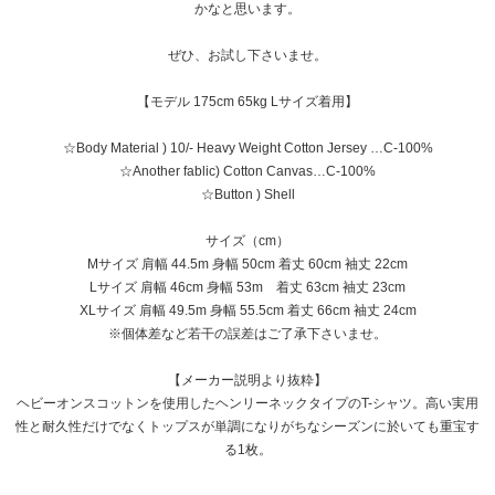
かなと思います。
ぜひ、お試し下さいませ。
【モデル 175cm 65kg Lサイズ着用】
☆Body Material ) 10/- Heavy Weight Cotton Jersey …C-100%
☆Another fablic) Cotton Canvas…C-100%
☆Button ) Shell
サイズ（cm）
Mサイズ 肩幅 44.5m 身幅 50cm 着丈 60cm 袖丈 22cm
Lサイズ 肩幅 46cm 身幅 53m 着丈 63cm 袖丈 23cm
XLサイズ 肩幅 49.5m 身幅 55.5cm 着丈 66cm 袖丈 24cm
※個体差など若干の誤差はご了承下さいませ。
【メーカー説明より抜粋】
ヘビーオンスコットンを使用したヘンリーネックタイプのT-シャツ。高い実用
性と耐久性だけでなくトップスが単調になりがちなシーズンに於いても重宝す
る1枚。