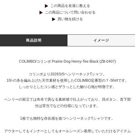
この商品を友達に教える
この商品について問い合わせる
買い物を続ける
商品説明
イメージ
COLIMBO/コリンボ Prairie Dog Henry-Tee Black (ZB-0407)
コリンボより2026S/SヘンリーネックTシャツ。
10/-の糸を編み上げた天竺素材を使用したCOLIMBO定番型のＴ-Shirtです。
しっかりとしたコシ感とザラっとした触り心地が特徴です。
ヘンリーの前立ては布帛で異なる素材感で仕上がっており、貝ボタン、首下部
分は背当でなどの仕様になっています。
1枚でも独特な存在感を放つヘンリーネックTシャツです。
アウターしてもインナーとしてもオールシーズン着用していただけるアイテム