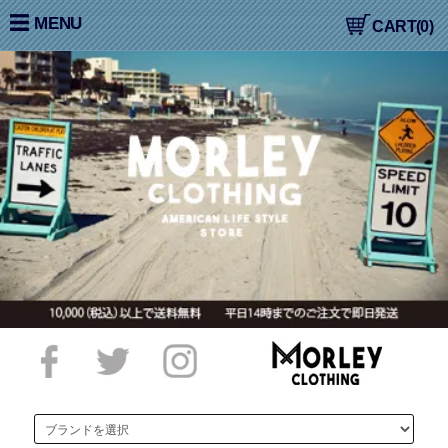
大阪高槻,国産ジーンズ,アメカジ,通販,販売, COLIMBO,コリン
MENU
CART(0)
ボ,WORKERS,ワーカーズ,LOOP&WEFT,ループ＆ウェフト