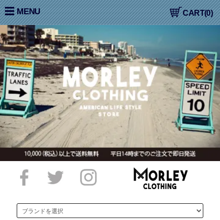
大阪高槻,国産ジーンズ,アメカジ,通販,販売, COLIMBO,コリン
MENU
CART(0)
ボ,WORKERS,ワーカーズ,LOOP&WEFT,ループ＆ウェフト