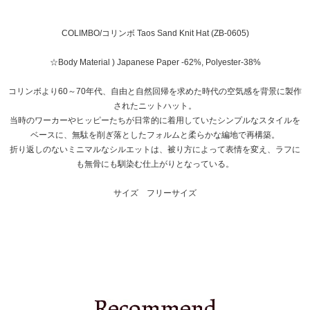
COLIMBO/コリンボ Taos Sand Knit Hat (ZB-0605)
☆Body Material ) Japanese Paper -62%, Polyester-38%
コリンボより60～70年代、自由と自然回帰を求めた時代の空気感を背景に製作
されたニットハット。
当時のワーカーやヒッピーたちが日常的に着用していたシンプルなスタイルを
ベースに、無駄を削ぎ落としたフォルムと柔らかな編地で再構築。
折り返しのないミニマルなシルエットは、被り方によって表情を変え、ラフに
も無骨にも馴染む仕上がりとなっている。
サイズ フリーサイズ