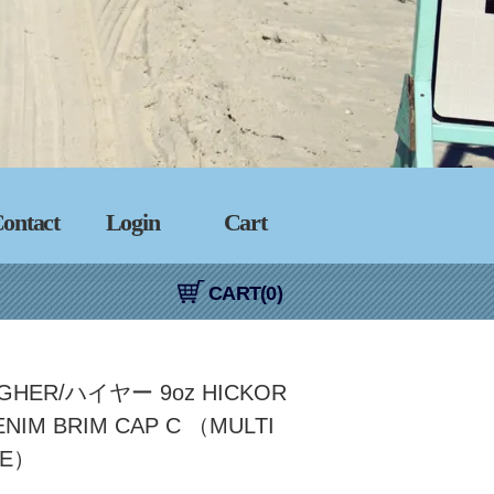
ontact
Login
Cart
CART(0)
IGHER/ハイヤー 9oz HICKOR
ENIM BRIM CAP C （MULTI
PE）