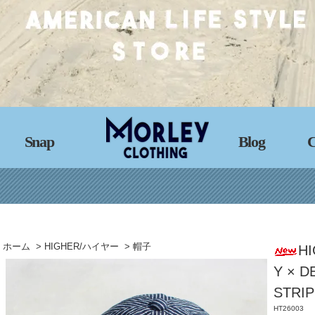
Snap
Blog
C
ホーム
>
HIGHER/ハイヤー
>
帽子
H
Y × D
STRI
HT26003