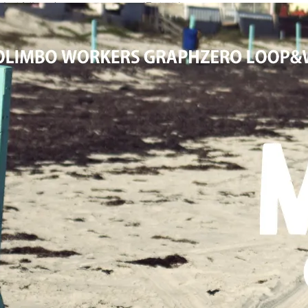
大阪高槻,国産ジーンズ,アメカジ,通販,販売, COLIMBO,コリンボ,WOR