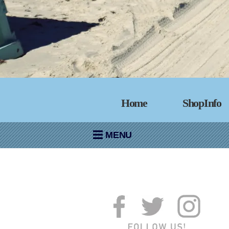
Home
ShopInfo
MENU