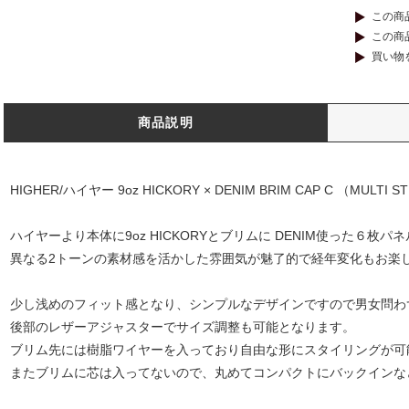
この商
この商
買い物
商品説明
HIGHER/ハイヤー 9oz HICKORY × DENIM BRIM CAP C （MULTI S
ハイヤーより本体に9oz HICKORYとブリムに DENIM使った６枚パ
異なる2トーンの素材感を活かした雰囲気が魅了的で経年変化もお楽
少し浅めのフィット感となり、シンプルなデザインですので男女問わ
後部のレザーアジャスターでサイズ調整も可能となります。
ブリム先には樹脂ワイヤーを入っており自由な形にスタイリングが可
またブリムに芯は入ってないので、丸めてコンパクトにバックインな