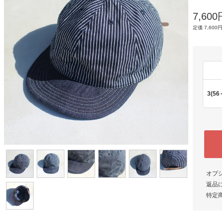
7,60
定価 7,600円
3(56
オプ
返品
特定