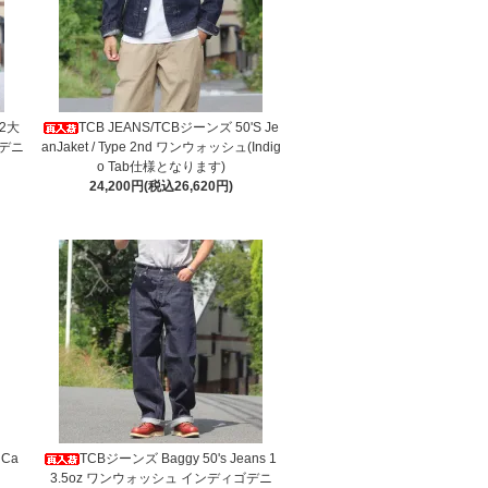
W2大
TCB JEANS/TCBジーンズ 50'S Je
デニ
anJaket / Type 2nd ワンウォッシュ(Indig
o Tab仕様となります)
24,200円(税込26,620円)
 Ca
TCBジーンズ Baggy 50's Jeans 1
3.5oz ワンウォッシュ インディゴデニ